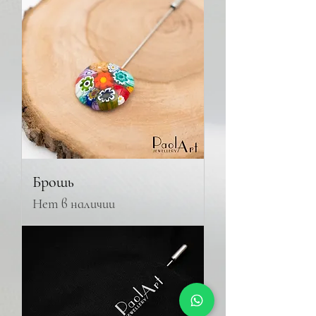
Брошь
Нет в наличии