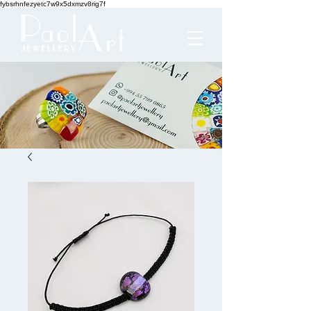
fybsrhnfezyetc7w9x5dxmzv8rig7f