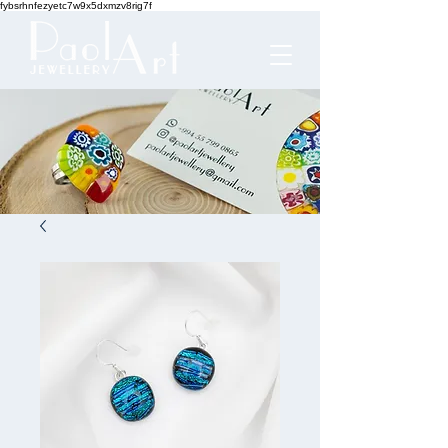
fybsrhnfezyetc7w9x5dxmzv8rig7f