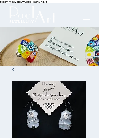
fybsrhnfezyetc7w9x5dxmzv8rig7f