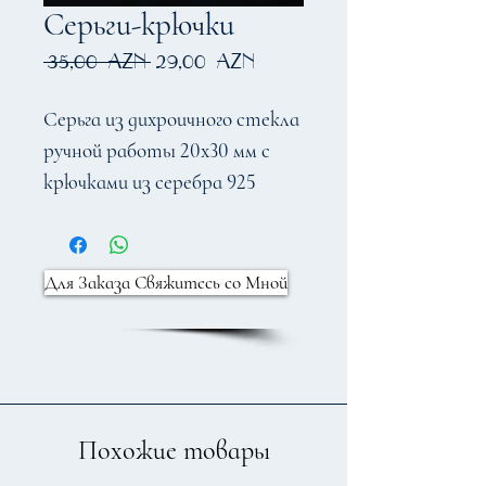
Серьги-крючки
Обычная
Спеццена
 35,00 AZN 
29,00 AZN
цена
Серьга из дихроичного стекла
ручной работы 20x30 мм с
крючками из серебра 925
пробы 18 мм
Для Заказа Свяжитесь со Мной
Похожие товары