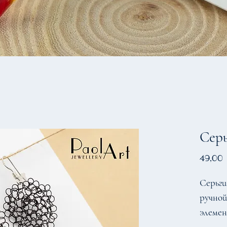
Сер
49,00
Серьги
ручной
элеме
из про