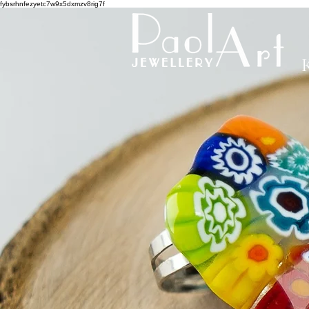
fybsrhnfezyetc7w9x5dxmzv8rig7f