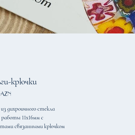
ьги-крючки
Цена
 AZN
 из дихроичного стекла
 работы 11х16мм с
нтами связанными крючком
волоки D = 25мм