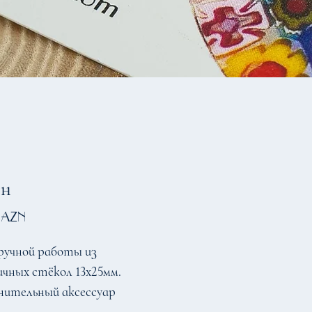
он
Цена
 AZN
ручной работы из
чных стёкол 13х25мм.
нительный аксессуар
м сделан из сплава