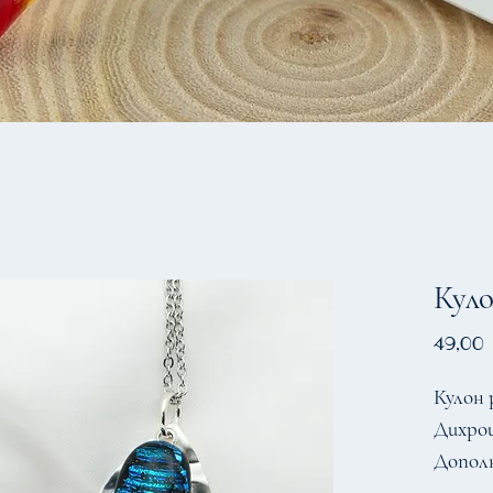
Кул
49,00
Кулон 
Дихрои
Допол
28x43м