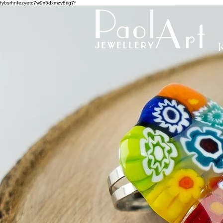
fybsrhnfezyetc7w9x5dxmzv8rig7f