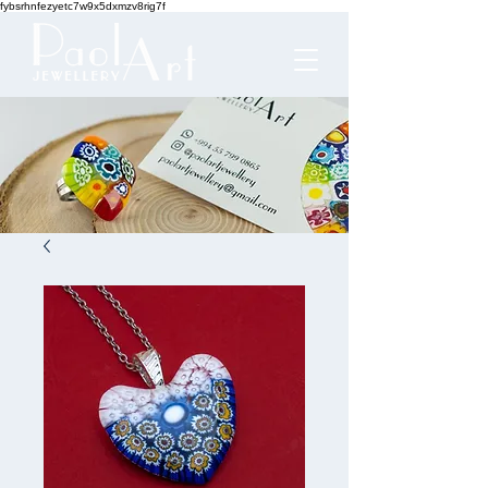
fybsrhnfezyetc7w9x5dxmzv8rig7f