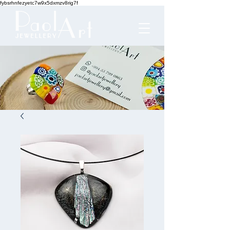
fybsrhnfezyetc7w9x5dxmzv8rig7f