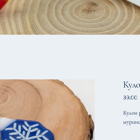
Кул
39,00
Кулон 
муранс