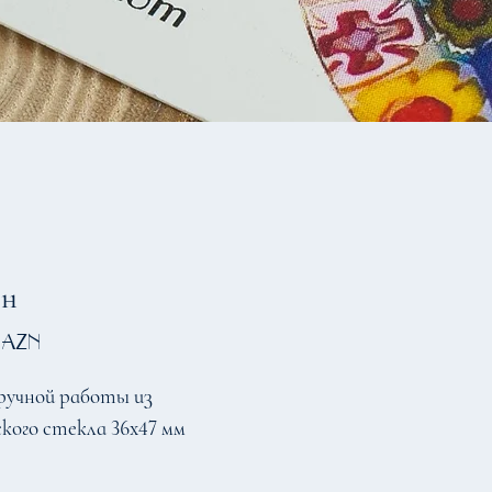
он
Цена
 AZN
ручной работы из
кого стекла 36х47 мм