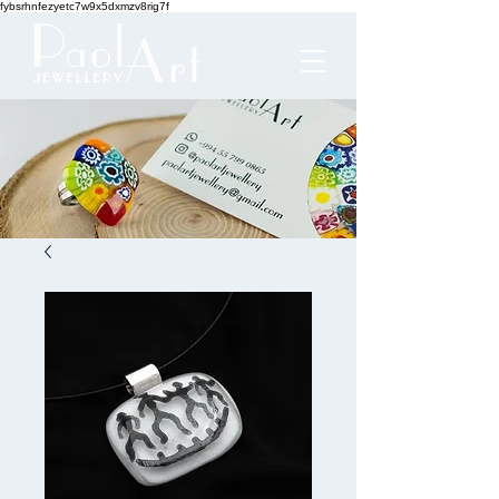
fybsrhnfezyetc7w9x5dxmzv8rig7f