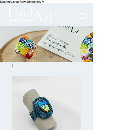
fybsrhnfezyetc7w9x5dxmzv8rig7f