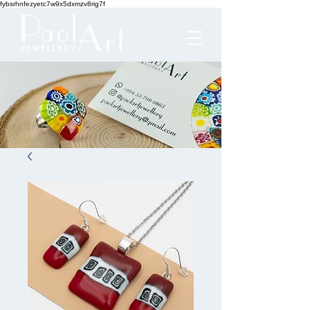
fybsrhnfezyetc7w9x5dxmzv8rig7f