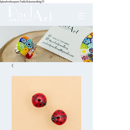
fybsrhnfezyetc7w9x5dxmzv8rig7f