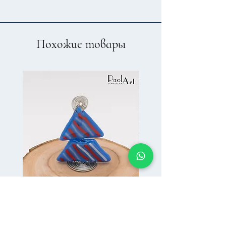
Похожие товары
Новогоднее
Новогоднее
украшение
украшение