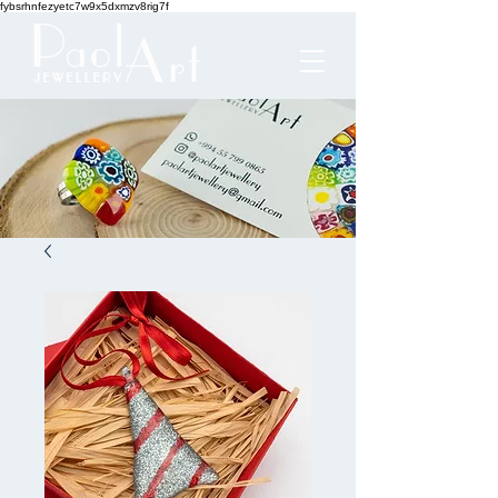
fybsrhnfezyetc7w9x5dxmzv8rig7f