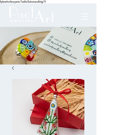
fybsrhnfezyetc7w9x5dxmzv8rig7f