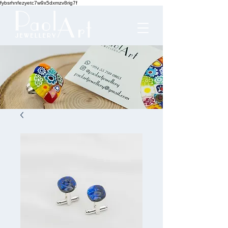
fybsrhnfezyetc7w9x5dxmzv8rig7f