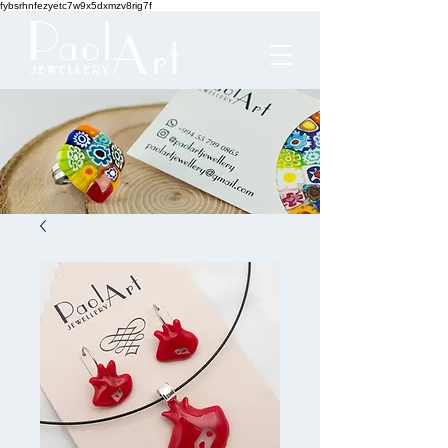
fybsrhnfezyetc7w9x5dxmzv8rig7f